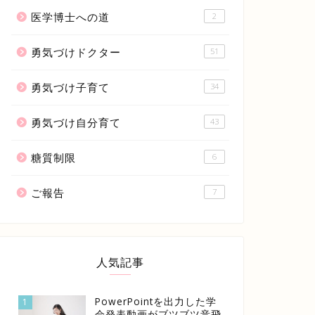
医学博士への道
2
勇気づけドクター
51
勇気づけ子育て
34
勇気づけ自分育て
43
糖質制限
6
ご報告
7
人気記事
PowerPointを出力した学
1
会発表動画がブツブツ音飛