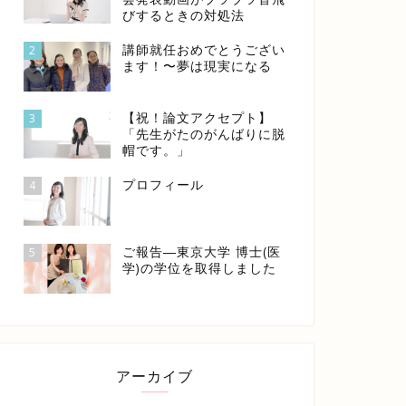
びするときの対処法
講師就任おめでとうござい
2
ます！〜夢は現実になる
【祝！論文アクセプト】
3
「先生がたのがんばりに脱
帽です。」
プロフィール
4
ご報告―東京大学 博士(医
5
学)の学位を取得しました
アーカイブ