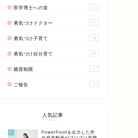
医学博士への道
2
勇気づけドクター
51
勇気づけ子育て
34
勇気づけ自分育て
43
糖質制限
6
ご報告
7
人気記事
PowerPointを出力した学
1
会発表動画がブツブツ音飛