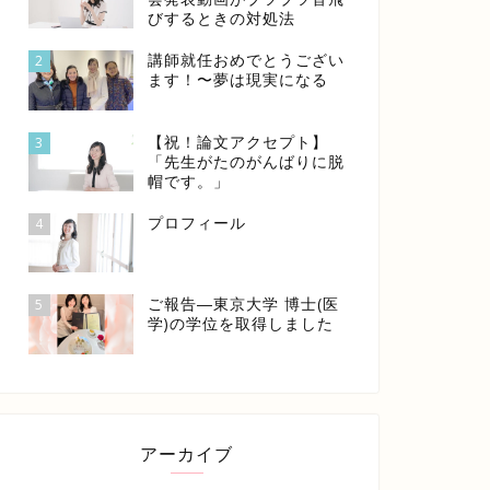
びするときの対処法
講師就任おめでとうござい
2
ます！〜夢は現実になる
【祝！論文アクセプト】
3
「先生がたのがんばりに脱
帽です。」
プロフィール
4
ご報告―東京大学 博士(医
5
学)の学位を取得しました
アーカイブ