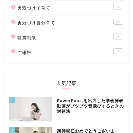
34
勇気づけ子育て
43
勇気づけ自分育て
6
糖質制限
7
ご報告
人気記事
1
PowerPointを出力した学会発表
動画がブツブツ音飛びするときの
対処法
2
講師就任おめでとうございま