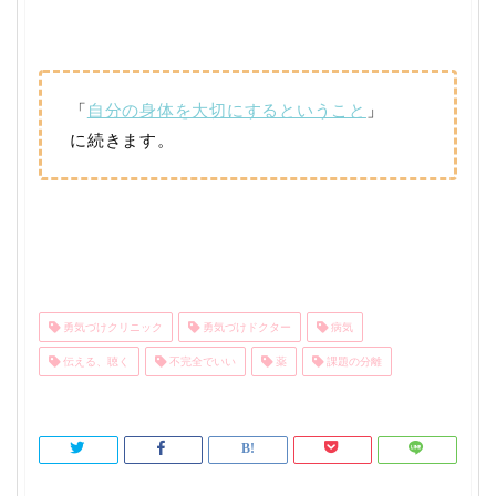
「
自分の身体を大切にするということ
」
に続きます。
勇気づけクリニック
勇気づけドクター
病気
伝える、聴く
不完全でいい
薬
課題の分離