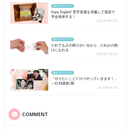
勇気づけドクター
Enjoy English! 苦手意識を克服して英語で
学会発表する！
2022年2月15日
勇気づけドクター
だれでも人の助けがいるから、だれかの助
けになれる
2020年11月3日
勇気づけドクター
「やりたいこと1つ1つやっていきます！」
～ELM講座1期
2020年8月2日
COMMENT