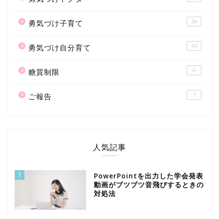
34
勇気づけ子育て
43
勇気づけ自分育て
6
糖質制限
7
ご報告
人気記事
1
PowerPointを出力した学会発表
動画がブツブツ音飛びするときの
対処法