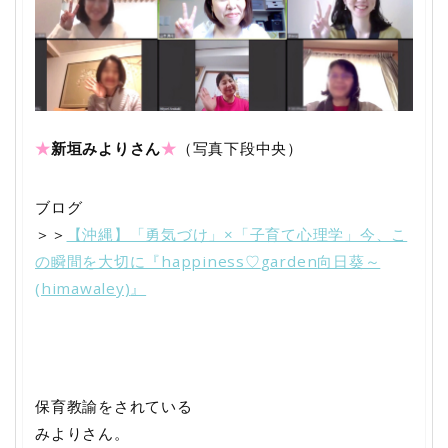
★
新垣みよりさん
★
（写真下段中央）
ブログ
＞＞
【沖縄】「勇気づけ」×「子育て心理学」今、こ
の瞬間を大切に『
happiness
♡
garden
向日葵～
(himawaley)
』
保育教諭をされている
みよりさん。