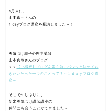
4
月末に、
山本真弓さんの
1 day
ブログ講座を受講しました～！
勇気づけ親子心理学講師
真弓さんのブログ
山本
＞＞
【ご感想】ブログを書く前にバシッと決めてお
きたいたった一つのことって？～１ｄａｙブログ講
座～
そこで久しぶりに、
新米勇気づけ講師講座の
仲間にも会うことができました～！