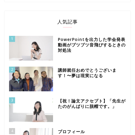
人気記事
1
PowerPointを出力した学会発表
動画がブツブツ音飛びするときの
対処法
2
講師就任おめでとうございま
す！〜夢は現実になる
3
【祝！論文アクセプト】「先生が
たのがんばりに脱帽です。」
4
プロフィール