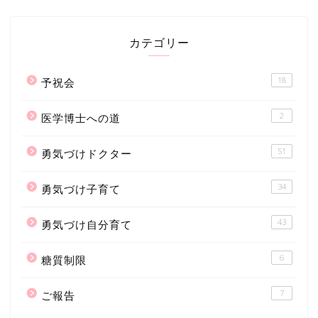
カテゴリー
18
予祝会
2
医学博士への道
51
勇気づけドクター
34
勇気づけ子育て
43
勇気づけ自分育て
6
糖質制限
7
ご報告