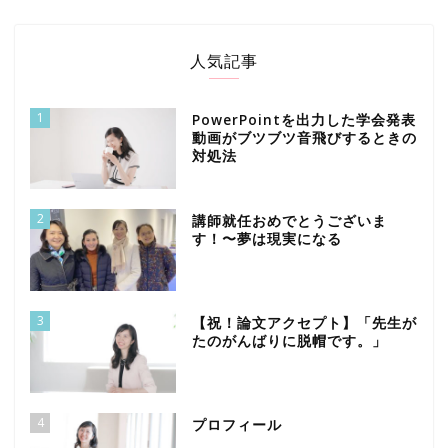
人気記事
1
PowerPointを出力した学会発表
動画がブツブツ音飛びするときの
対処法
2
講師就任おめでとうございま
す！〜夢は現実になる
3
【祝！論文アクセプト】「先生が
たのがんばりに脱帽です。」
4
プロフィール