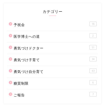
カテゴリー
18
予祝会
2
医学博士への道
51
勇気づけドクター
34
勇気づけ子育て
43
勇気づけ自分育て
6
糖質制限
7
ご報告